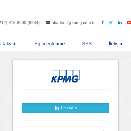
212) 316-6000 (6934)
akademi@kpmg.com.tr
m Takvimi
Eğitmenlerimiz
SSS
İletişim
LinkedIn