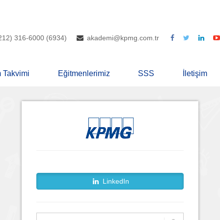
212) 316-6000 (6934)
akademi@kpmg.com.tr
m Takvimi
Eğitmenlerimiz
SSS
İletişim
LinkedIn