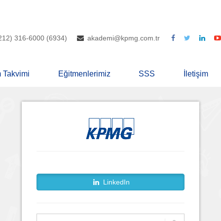
212) 316-6000 (6934)
akademi@kpmg.com.tr
m Takvimi
Eğitmenlerimiz
SSS
İletişim
LinkedIn