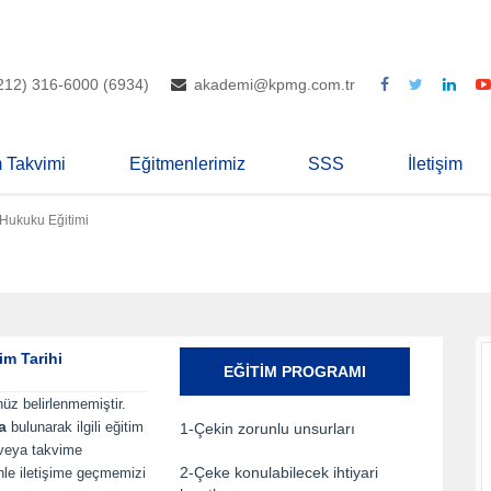
212) 316-6000 (6934)
akademi@kpmg.com.tr
m Takvimi
Eğitmenlerimiz
SSS
İletişim
 Hukuku Eğitimi
im Tarihi
EĞITIM PROGRAMI
nüz belirlenmemiştir.
a
bulunarak ilgili eğitim
1-Çekin zorunlu unsurları
 veya takvime
2-Çeke konulabilecek ihtiyari
inle iletişime geçmemizi