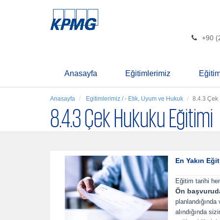
+90 (
Anasayfa
Eğitimlerimiz
Eğiti
Anasayfa
Egitimlerimiz / - Etik, Uyum ve Hukuk
8.4.3 Çek
8.4.3 Çek Hukuku Eğitimi
En Yakın Eğit
Eğitim tarihi he
Ön başvurud
planlandığında
alındığında siz