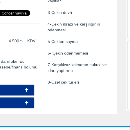
kayıtlar
.
3-Çekin devri
4-Çekin ibrazı ve karşılığının
ödenmesi
ti: 4.500 ₺ + KDV
5-Çekten cayma
6- Çekin ödenmemesi
dahil olanlar,
7-Karşılıksız kalmanın hukuki ve
uhasebe/finans bölümü
idari yaptırımı
8-Özel çek türleri