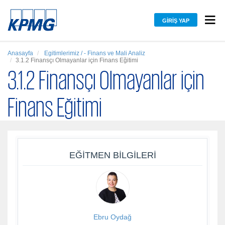
GIRIŞ YAP
Anasayfa
Egitimlerimiz / - Finans ve Mali Analiz
3.1.2 Finansçı Olmayanlar için Finans Eğitimi
3.1.2 Finansçı Olmayanlar için
Finans Eğitimi
EĞITMEN BILGILERI
Ebru Oydağ