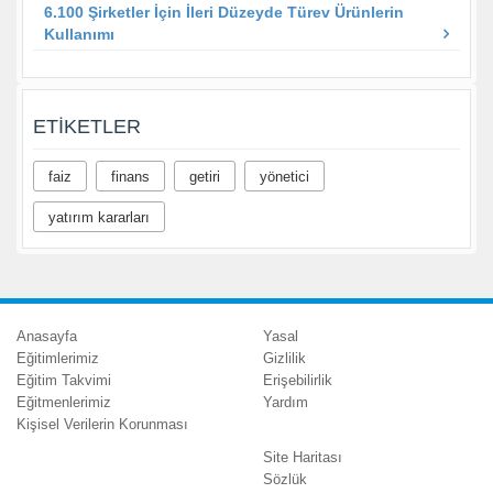
6.100 Şirketler İçin İleri Düzeyde Türev Ürünlerin
Kullanımı
ETIKETLER
faiz
finans
getiri
yönetici
yatırım kararları
Anasayfa
Yasal
Eğitimlerimiz
Gizlilik
Eğitim Takvimi
Erişebilirlik
Eğitmenlerimiz
Yardım
Kişisel Verilerin Korunması
Site Haritası
Sözlük