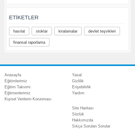
ETIKETLER
hasılat
stoklar
kiralamalar
devlet teşvikleri
finansal raporlama
Anasayfa
Yasal
Eğitimlerimiz
Gizlilik
Eğitim Takvimi
Erişebilirlik
Eğitmenlerimiz
Yardım
Kişisel Verilerin Korunması
Site Haritası
Sözlük
Hakkımızda
Sıkça Sorulan Sorular