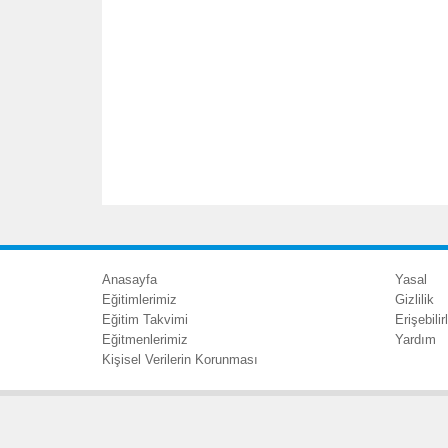
Anasayfa
Yasal
Eğitimlerimiz
Gizlilik
Eğitim Takvimi
Erişebilirl
Eğitmenlerimiz
Yardım
Kişisel Verilerin Korunması
© 2023 KPMG Yeminli Mali Müşavirlik A.Ş., KPMG International Cooper