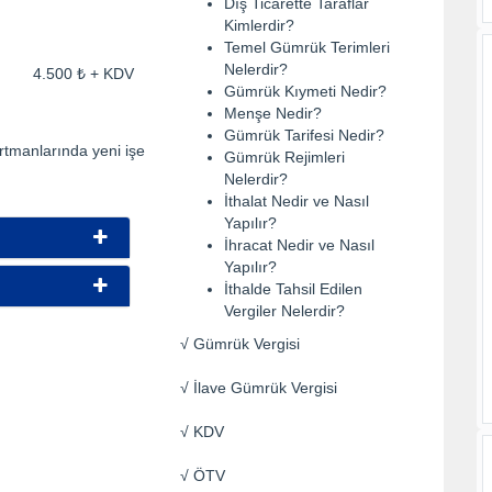
Dış Ticarette Taraflar
Kimlerdir?
Temel Gümrük Terimleri
Nelerdir?
ti: 4.500 ₺ + KDV
Gümrük Kıymeti Nedir?
Menşe Nedir?
Gümrük Tarifesi Nedir?
partmanlarında yeni işe
Gümrük Rejimleri
Nelerdir?
İthalat Nedir ve Nasıl
Yapılır?
İhracat Nedir ve Nasıl
Yapılır?
İthalde Tahsil Edilen
Vergiler Nelerdir?
√ Gümrük Vergisi
√ İlave Gümrük Vergisi
√ KDV
√ ÖTV