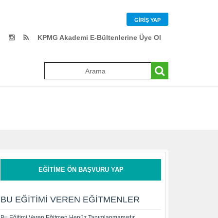
GIRIŞ YAP
KPMG Akademi E-Bültenlerine Üye Ol
EĞITIME ÖN BAŞVURU YAP
BU EĞITIMI VEREN EĞITMENLER
Bu Eğitimi Veren Eğitmen Henüz Tanımlanmamıştır.