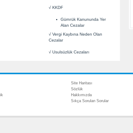
√ KKDF
Gümrük Kanununda Yer
Alan Cezalar
√ Vergi Kaybına Neden Olan
Cezalar
√ Usulsüzlük Cezaları
Site Haritası
Sözlük
ik
Hakkımızda
Sıkça Sorulan Sorular
ative'in üyesi bir Türk şirketidir. KPMG adı ve KPMG logosu KPMG Internationa
powered by
codevist