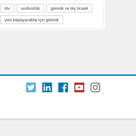
ötv
usülsüzlük
gümrük ve dış ticaret
yeni başlayacaklar için gümrük
l Cooperative’in tescilli ticari markalarıdır. Tüm hakları saklıdır.