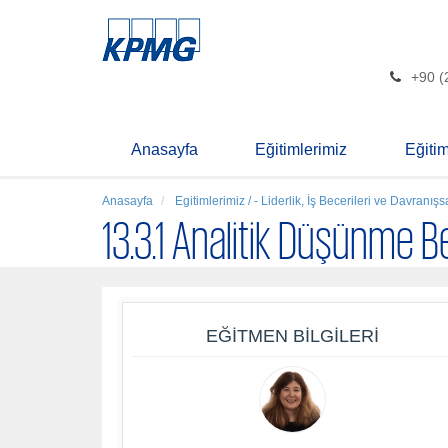
+90 (
Anasayfa
Eğitimlerimiz
Eğiti
Anasayfa
Egitimlerimiz / - Liderlik, İş Becerileri ve Davranışsa
13.3.1 Analitik Düşünme B
EĞITMEN BILGILERI