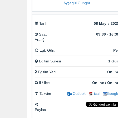
Ayşegül Güngör
Tarih
08 Mayıs 202
Saat
09:30 - 16:3
Aralığı
Egt. Gün.
Pe
Eğitim Süresi
1 Gü
Eğitim Yeri
Onlin
İl / İlçe
Online / Onlin
Takvim
Outlook
ical
Googl
Paylaş