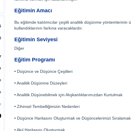
Eğitimin Amacı
Bu eğitimde katılımcılar çeşitli analitik düşünme yöntemlerinin
5
kullandıklarının farkına varacaklardır.
0
Eğitimin Seviyesi
Diğer
r
Eğitim Programı
n
• Düşünce ve Düşünce Çeşitleri
e
• Analitik Düşünme Düzeyleri
e
• Analitik Düşünebilmek için Alışkanlıklarımızdan Kurtulmak
e
• Zihinsel Tembelliğimizin Nedenleri
• Düşünce Haritasını Oluşturmak ve Düşüncelerimizi Sıralamak
• Akıl Haritasını Oluşturmak