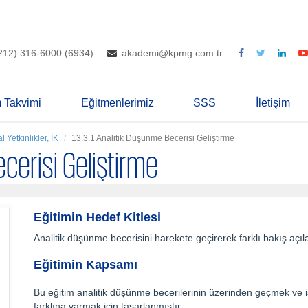
212) 316-6000 (6934)
akademi@kpmg.com.tr
m Takvimi
Eğitmenlerimiz
SSS
İletişim
l Yetkinlikler, İK
13.3.1 Analitik Düşünme Becerisi Geliştirme
ecerisi Geliştirme
Eğitimin Hedef Kitlesi
Analitik düşünme becerisini harekete geçirerek farklı bakış açı
Eğitimin Kapsamı
Bu eğitim analitik düşünme becerilerinin üzerinden geçmek ve i
farklına varmak için tasarlanmıştır.