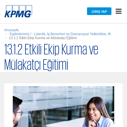
GIRIŞ YAP
Anasayfa
Egitimlerimiz / - Liderlik, İş Becerileri ve Davranışsal Yetkinlikler, İK
13.1.2 Etkili Ekip Kurma ve Mülakatçı Eğitimi
13.1.2 Etkili Ekip Kurma ve
Mülakatçı Eğitimi