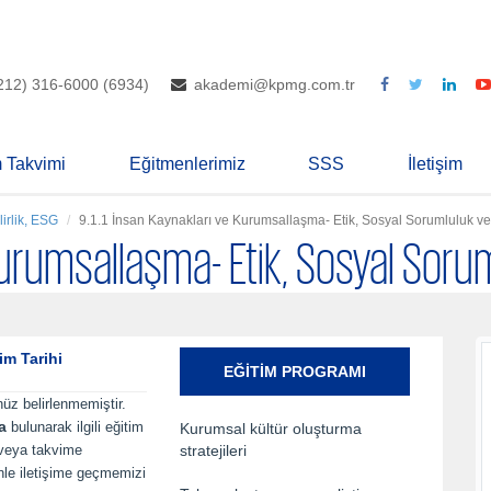
212) 316-6000 (6934)
akademi@kpmg.com.tr
m Takvimi
Eğitmenlerimiz
SSS
İletişim
irlik, ESG
9.1.1 İnsan Kaynakları ve Kurumsallaşma- Etik, Sosyal Sorumluluk ve 
Kurumsallaşma- Etik, Sosyal Sorum
im Tarihi
EĞITIM PROGRAMI
nüz belirlenmemiştir.
a
bulunarak ilgili eğitim
Kurumsal kültür oluşturma
 veya takvime
stratejileri
inle iletişime geçmemizi