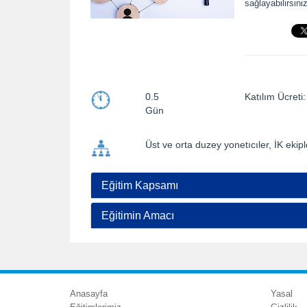
sağlayabilirsiniz
0.5
Katılım Ücre
Gün
Üst ve orta duzey yonetıcıler, İK ekipl
Eğitim Kapsamı
Eğitimin Amacı
Anasayfa
Yasal