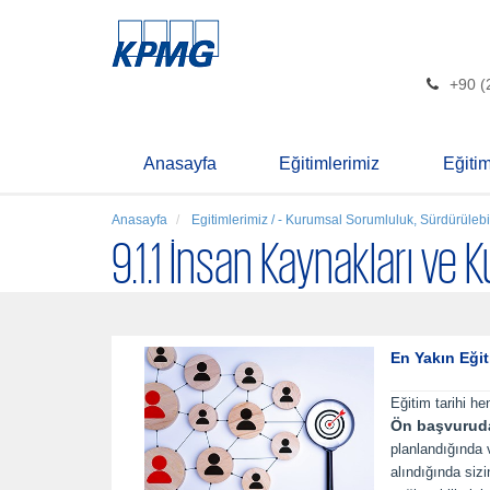
+90 (
Anasayfa
Eğitimlerimiz
Eğiti
Anasayfa
Egitimlerimiz / - Kurumsal Sorumluluk, Sürdürülebil
9.1.1 İnsan Kaynakları ve 
En Yakın Eğit
Eğitim tarihi he
Ön başvurud
planlandığında
alındığında siz