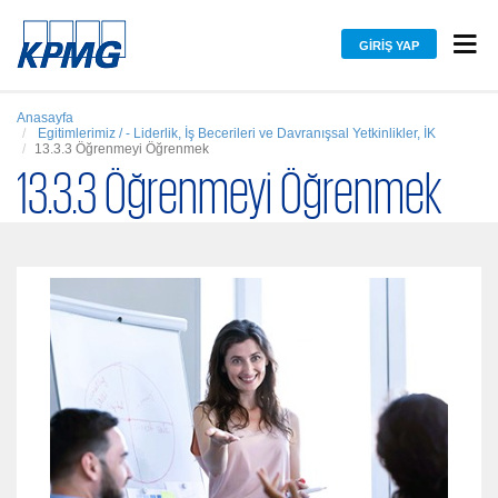
GIRIŞ YAP
Anasayfa
Egitimlerimiz / - Liderlik, İş Becerileri ve Davranışsal Yetkinlikler, İK
13.3.3 Öğrenmeyi Öğrenmek
13.3.3 Öğrenmeyi Öğrenmek