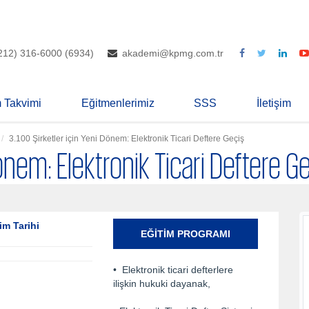
212) 316-6000 (6934)
akademi@kpmg.com.tr
m Takvimi
Eğitmenlerimiz
SSS
İletişim
3.100 Şirketler için Yeni Dönem: Elektronik Ticari Deftere Geçiş
Dönem: Elektronik Ticari Deftere G
im Tarihi
EĞITIM PROGRAMI
• Elektronik ticari defterlere
ilişkin hukuki dayanak,