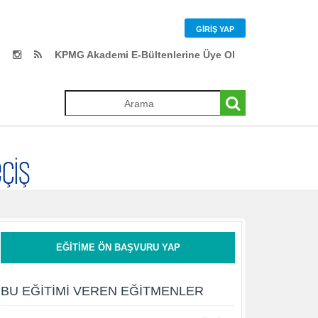
GIRIŞ YAP
KPMG Akademi E-Bültenlerine Üye Ol
eçiş
EĞITIME ÖN BAŞVURU YAP
BU EĞITIMI VEREN EĞITMENLER