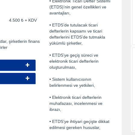
• Elektronik Ticari Defter Sistemi
(ETDS)’nin genel özellikleri ve
avantajları,
ti: 4.500 ₺ + KDV
• ETDS’de tutulacak ticari
defterlerin kapsamı ve ticari
defterlerini ETDS’de tutmakla
ar, şirketlerin finans
yükümlü şirketler,
rler
• ETDS’ye geçiş süreci ve
elektronik ticari defterlerin
oluşturulması,
• Sistem kullanıcısının
belirlenmesi ve yetkileri,
• Elektronik ticari defterlerin
muhafazası, incelenmesi ve
ibrazı,
• ETDS’ye ihtiyari geçişte dikkat
edilmesi gereken hususlar,