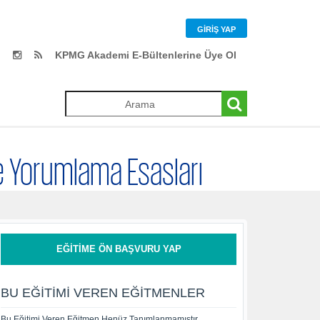
GIRIŞ YAP
KPMG Akademi E-Bültenlerine Üye Ol
ve Yorumlama Esasları
EĞITIME ÖN BAŞVURU YAP
BU EĞITIMI VEREN EĞITMENLER
Bu Eğitimi Veren Eğitmen Henüz Tanımlanmamıştır.