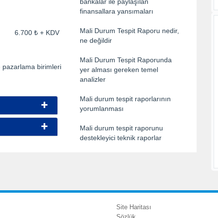
bankalar ile paylaşılan
finansallara yansımaları
Mali Durum Tespit Raporu nedir,
ti: 6.700 ₺ + KDV
ne değildir
Mali Durum Tespit Raporunda
e pazarlama birimleri
yer alması gereken temel
analizler
Mali durum tespit raporlarının
yorumlanması
Mali durum tespit raporunu
destekleyici teknik raporlar
Site Haritası
Sözlük