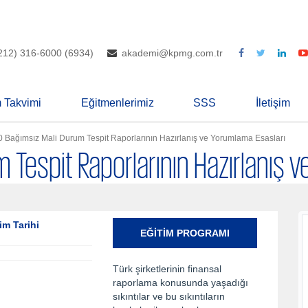
212) 316-6000 (6934)
akademi@kpmg.com.tr
m Takvimi
Eğitmenlerimiz
SSS
İletişim
0 Bağımsız Mali Durum Tespit Raporlarının Hazırlanış ve Yorumlama Esasları
 Tespit Raporlarının Hazırlanış 
im Tarihi
EĞITIM PROGRAMI
Türk şirketlerinin finansal
raporlama konusunda yaşadığı
sıkıntılar ve bu sıkıntıların