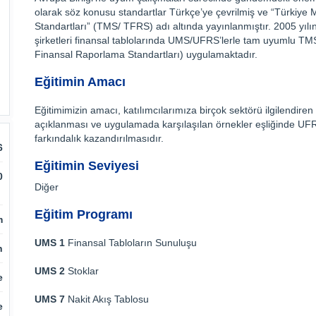
olarak söz konusu standartlar Türkçe’ye çevrilmiş ve “Türkiye
Standartları” (TMS/ TFRS) adı altında yayınlanmıştır. 2005 yılı
şirketleri finansal tablolarında UMS/UFRS’lerle tam uyumlu TM
Finansal Raporlama Standartları) uygulamaktadır.
Eğitimin Amacı
Eğitimimizin amacı, katılımcılarımıza birçok sektörü ilgilendiren
açıklanması ve uygulamada karşılaşılan örnekler eşliğinde UFR
farkındalık kazandırılmasıdır.
6
Eğitimin Seviyesi
0
Diğer
Eğitim Programı
m
UMS 1
Finansal Tabloların Sunuluşu
n
UMS 2
Stoklar
e
UMS 7
Nakit Akış Tablosu
e