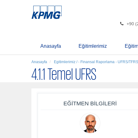
+90 (
Anasayfa
Eğitimlerimiz
Eğiti
Anasayfa
Egitimlerimiz / - Finansal Raporlama - UFRS/TFR
4.1.1 Temel UFRS
EĞITMEN BILGILERI