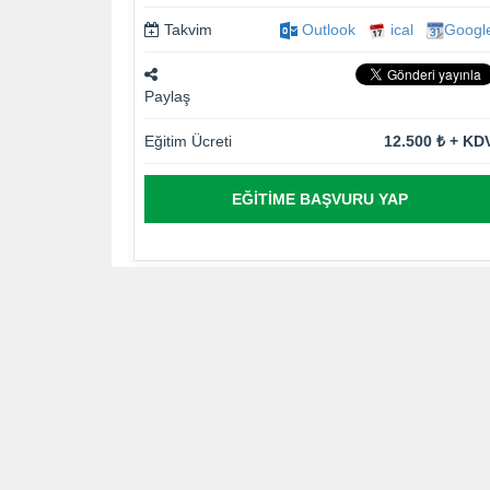
Takvim
Outlook
ical
Googl
Paylaş
Eğitim Ücreti
12.500 ₺ + KD
EĞITIME BAŞVURU YAP