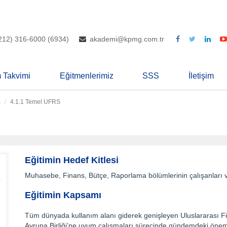
212) 316-6000 (6934)
akademi@kpmg.com.tr
m Takvimi
Eğitmenlerimiz
SSS
İletişim
S
4.1.1 Temel UFRS
Eğitimin Hedef Kitlesi
Muhasebe, Finans, Bütçe, Raporlama bölümlerinin çalışanları ve 
Eğitimin Kapsamı
Tüm dünyada kullanım alanı giderek genişleyen Uluslararası F
Avrupa Birliği’ne uyum çalışmaları sürecinde gündemdeki önem