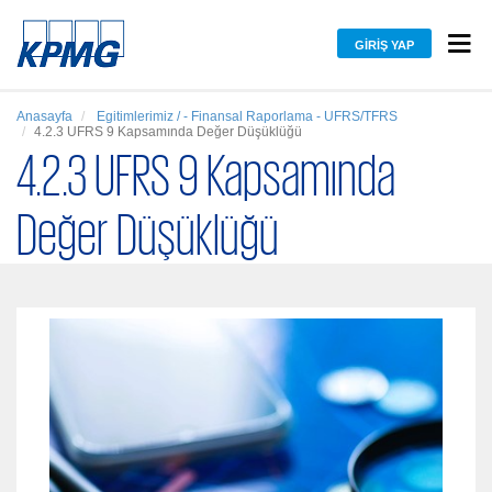
GIRIŞ YAP
Anasayfa
Egitimlerimiz / - Finansal Raporlama - UFRS/TFRS
4.2.3 UFRS 9 Kapsamında Değer Düşüklüğü
4.2.3 UFRS 9 Kapsamında
Değer Düşüklüğü