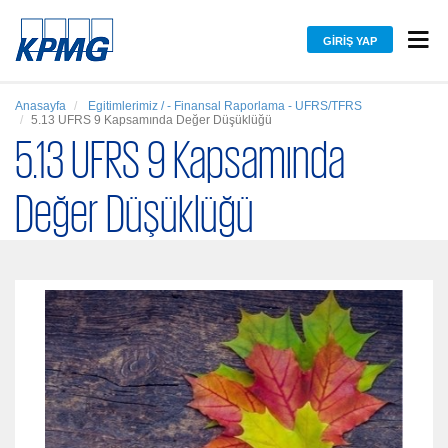
GIRIŞ YAP
Anasayfa
Egitimlerimiz / - Finansal Raporlama - UFRS/TFRS
5.13 UFRS 9 Kapsamında Değer Düşüklüğü
5.13 UFRS 9 Kapsamında
Değer Düşüklüğü