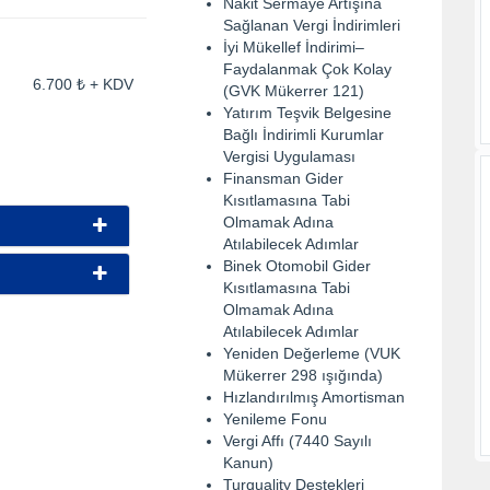
Nakit Sermaye Artışına
Sağlanan Vergi İndirimleri
İyi Mükellef İndirimi–
Faydalanmak Çok Kolay
ti: 6.700 ₺ + KDV
(GVK Mükerrer 121)
Yatırım Teşvik Belgesine
Bağlı İndirimli Kurumlar
Vergisi Uygulaması
Finansman Gider
Kısıtlamasına Tabi
Olmamak Adına
Atılabilecek Adımlar
Binek Otomobil Gider
Kısıtlamasına Tabi
Olmamak Adına
Atılabilecek Adımlar
Yeniden Değerleme (VUK
Mükerrer 298 ışığında)
Hızlandırılmış Amortisman
Yenileme Fonu
Vergi Affı (7440 Sayılı
Kanun)
Turquality Destekleri