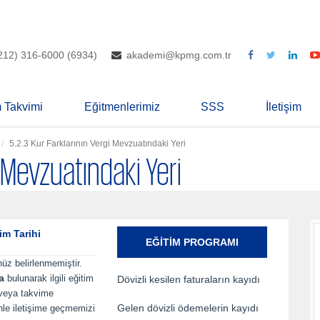
212) 316-6000 (6934)
akademi@kpmg.com.tr
m Takvimi
Eğitmenlerimiz
SSS
İletişim
5.2.3 Kur Farklarının Vergi Mevzuatındaki Yeri
i Mevzuatındaki Yeri
im Tarihi
EĞITIM PROGRAMI
nüz belirlenmemiştir.
a
bulunarak ilgili eğitim
Dövizli kesilen faturaların kayıdı
 veya takvime
Gelen dövizli ödemelerin kayıdı
inle iletişime geçmemizi