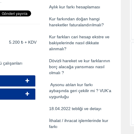
.
Aylık kur farkı hesaplaması
Kur farkından doğan hangi
hareketler faturalandırılmalı?
Kur farkları cari hesap ekstre ve
ti: 5.200 ₺ + KDV
bakiyelerinde nasıl dikkate
alınmalı?
Dövizli hareket ve kur farklarının
 çalışanları
borç alacağa yansıması nasıl
olmalı ?
Aysonu atılan kur farkı
aybaşında geri çekilir mi ? VUK’a
uygunluğu
18.04.2022 tebliği ve detayı
İthalat / ihracat işlemlerinde kur
farkı