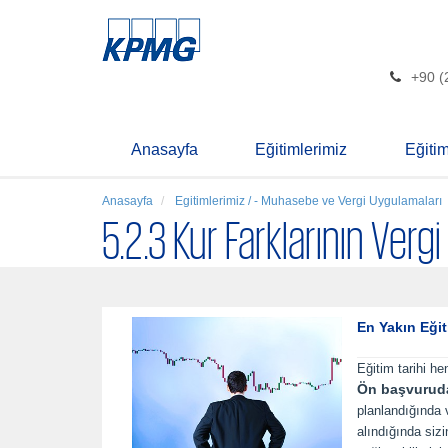
+90 (
Anasayfa
Eğitimlerimiz
Eğiti
Anasayfa
Egitimlerimiz / - Muhasebe ve Vergi Uygulamaları
5.2.3 Kur Farklarının Verg
En Yakın Eğit
Eğitim tarihi he
Ön başvurud
planlandığında
alındığında siz