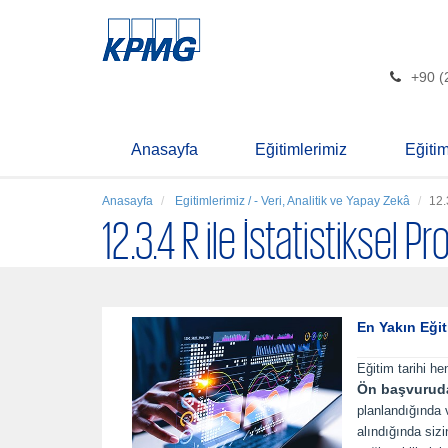
+90 (
Anasayfa
Eğitimlerimiz
Eğiti
Anasayfa
Egitimlerimiz / - Veri, Analitik ve Yapay Zekâ
12.
12.3.4 R ile İstatistikse
En Yakın Eğit
Eğitim tarihi he
Ön başvurud
planlandığında
alındığında siz