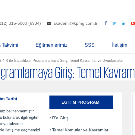
212) 316-6000 (6934)
akademi@kpmg.com.tr
m Takvimi
Eğitmenlerimiz
SSS
İletişim
3.4 R ile İstatistiksel Programlamaya Giriş: Temel Kavramlar ve Uygulamalar
l Programlamaya Giriş: Temel Kavra
im Tarihi
EĞITIM PROGRAMI
nüz belirlenmemiştir.
a
bulunarak ilgili eğitim
• R’a Giriş
 veya takvime
• Temel Komutlar ve Kavramlar
inle iletişime geçmemizi