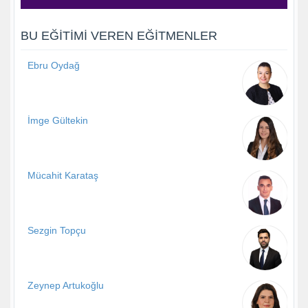
BU EĞITIMI VEREN EĞITMENLER
Ebru Oydağ
İmge Gültekin
Mücahit Karataş
Sezgin Topçu
Zeynep Artukoğlu