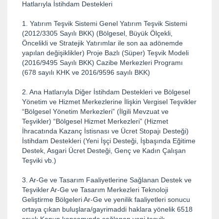
Hatlarıyla İstihdam Destekleri
1. Yatırım Teşvik Sistemi Genel Yatırım Teşvik Sistemi
(2012/3305 Sayılı BKK) (Bölgesel, Büyük Ölçekli,
Öncelikli ve Stratejik Yatırımlar ile son aa adönemde
yapılan değişiklikler) Proje Bazlı (Süper) Teşvik Modeli
(2016/9495 Sayılı BKK) Cazibe Merkezleri Programı
(678 sayılı KHK ve 2016/9596 sayılı BKK)
2. Ana Hatlarıyla Diğer İstihdam Destekleri ve Bölgesel
Yönetim ve Hizmet Merkezlerine İlişkin Vergisel Teşvikler
“Bölgesel Yönetim Merkezleri” (İlgili Mevzuat ve
Teşvikler) “Bölgesel Hizmet Merkezleri” (Hizmet
İhracatında Kazanç İstisnası ve Ücret Stopajı Desteği)
İstihdam Destekleri (Yeni İşçi Desteği, İşbaşında Eğitime
Destek, Asgari Ücret Desteği, Genç ve Kadın Çalışan
Teşviki vb.)
3. Ar-Ge ve Tasarım Faaliyetlerine Sağlanan Destek ve
Teşvikler Ar-Ge ve Tasarım Merkezleri Teknoloji
Geliştirme Bölgeleri Ar-Ge ve yenilik faaliyetleri sonucu
ortaya çıkan buluşlara/gayrimaddi haklara yönelik 6518
sayılı Kanun kapsamında sağlanan yeni teşvik