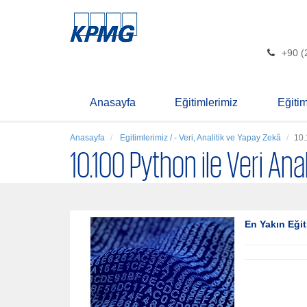
+90 (
Anasayfa
Eğitimlerimiz
Eğiti
Anasayfa
Egitimlerimiz / - Veri, Analitik ve Yapay Zekâ
10.
10.100 Python ile Veri Anal
En Yakın Eğit