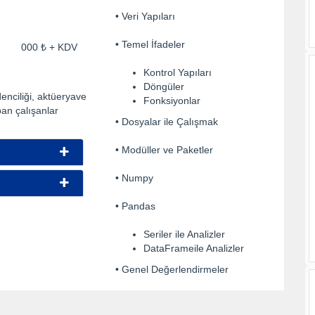
• Veri Yapıları
• Temel İfadeler
ti: 000 ₺ + KDV
Kontrol Yapıları
Döngüler
denciliği, aktüeryave
Fonksiyonlar
an çalışanlar
• Dosyalar ile Çalışmak
• Modüller ve Paketler
• Numpy
• Pandas
Seriler ile Analizler
DataFrameile Analizler
• Genel Değerlendirmeler