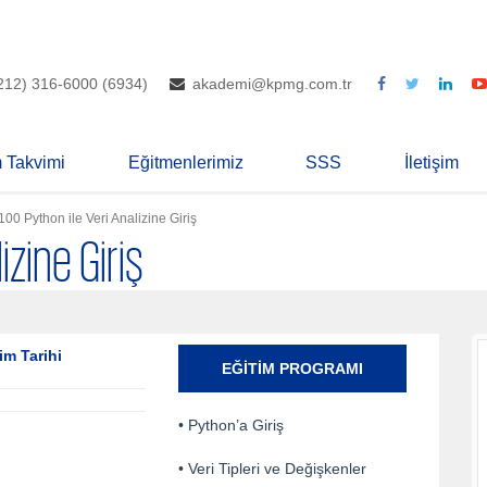
212) 316-6000 (6934)
akademi@kpmg.com.tr
m Takvimi
Eğitmenlerimiz
SSS
İletişim
100 Python ile Veri Analizine Giriş
izine Giriş
im Tarihi
EĞITIM PROGRAMI
• Python’a Giriş
• Veri Tipleri ve Değişkenler