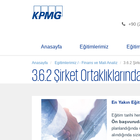
+90 (
Anasayfa
Eğitimlerimiz
Eğiti
Anasayfa
Egitimlerimiz / - Finans ve Mali Analiz
3.6.2 Şir
3.6.2 Şirket Ortaklıkların
En Yakın Eğit
Eğitim tarihi he
Ön başvurud
planlandığında
alındığında siz