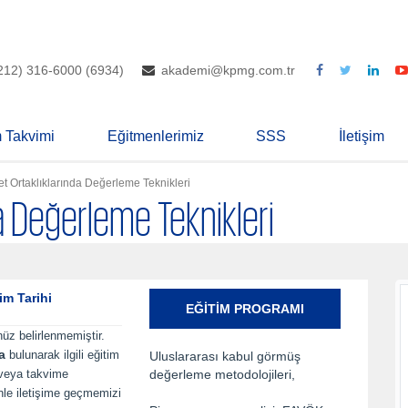
212) 316-6000 (6934)
akademi@kpmg.com.tr
m Takvimi
Eğitmenlerimiz
SSS
İletişim
ket Ortaklıklarında Değerleme Teknikleri
da Değerleme Teknikleri
im Tarihi
EĞITIM PROGRAMI
nüz belirlenmemiştir.
a
bulunarak ilgili eğitim
Uluslararası kabul görmüş
 veya takvime
değerleme metodolojileri,
inle iletişime geçmemizi